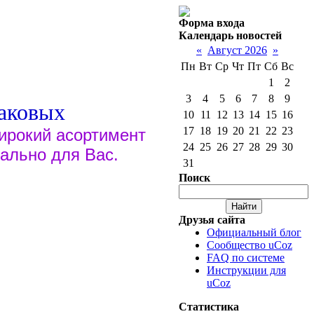
Форма входа
Календарь новостей
«
Август 2026
»
Пн
Вт
Ср
Чт
Пт
Сб
Вс
1
2
3
4
5
6
7
8
9
даковых
10
11
12
13
14
15
16
17
18
19
20
21
22
23
ирокий асортимент
24
25
26
27
28
29
30
ально для Вас.
31
- Булдаков Сергей
Поиск
учеником обувщика в
едён в ателье высшего
Друзья сайта
 приглашён в
Официальный блог
кого, для пошива
Сообщество uCoz
FAQ по системе
ил огромный опыт по
Инструкции для
ию "модельер-закройщик"
uCoz
гими коллективами по всей
руководителей
Статистика