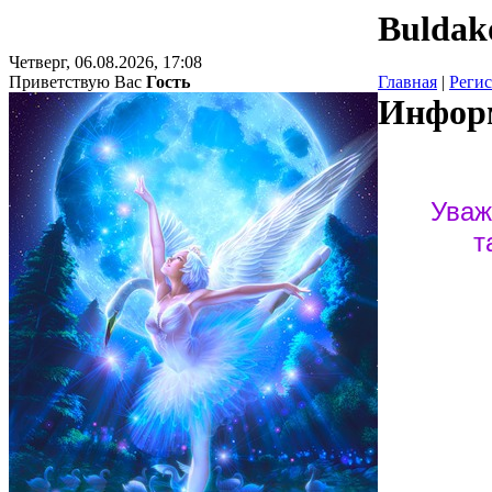
Bulda
Четверг, 06.08.2026, 17:08
Приветствую Вас
Гость
Главная
|
Реги
Информ
Уваж
т
Мастерская
Анатольеви
"ПермьОбл
разряда на
Академичес
сценическ
пошиву тан
высшего ра
России, вы