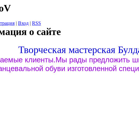
koV
страция
|
Вход
|
RSS
ация о сайте
Творческая мастерская Бул
аемые клиенты.Мы рады предложить ш
анцевальной обуви изготовленной специ
 основана в 1997 году.Основатель мастерской 
ч.Отслужив в армии в 1986 году , он поступил 
ОбувьБыт".Проработав год учеником был перев
 индивидуальный пошив обуви.
В 1991 году, был
кий театр Оперы и Балета имени П.И. Чайковс
ой обуви.Проработав в театре пять лет,
получ
цевальной обуви, а так же получил квалификац
зряда.На протяжении 12 лет, работали со мно
звав тем самым огромное доверие со стороны 